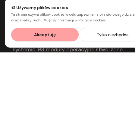
System nr 1 dla administracji
🍪 Używamy plików cookies
Ta strona używa plików cookies w celu zapewnienia prawidłowego działa
oraz analizy ruchu. Więcej informacji w
Polityce cookies
.
Poznaj
NinjaOS
Akceptuję
Tylko niezbędne
Zarządzaj całym biurem w jednym intuicyjnym
systemie. 93 moduły operacyjne stworzone
specjalnie dla Office Managerów, asystentek
zarządu i specjalistów administracyjnych.
93
11
GOTOWYCH MODUŁÓW
KALKULATORÓW
100%
24/7
FUNKCJI W KAŻDYM
DOSTĘP ONLINE
PLANIE